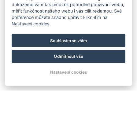
dokážeme vám tak umožnit pohodlné používání webu,
rybníků v malebné, turisticky atraktivní, lokalitě,
měřit funkčnost našeho webu i vás cílit reklamou. Své
kde máte stále co objevovat – ať už pěšky, na
preference můžete snadno upravit kliknutím na
Nastavení cookies.
kole, či autem.
Souhlasím se vším
+
Odmítnout vše
−
Nastavení cookies